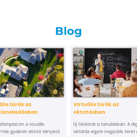
Blog
ális túrák az
Virtuális túrák az
tlaneladásban
oktatásban
atlanpiacon a vizuális
Új távlatok a tanulásban. A dig
más gyakran döntő tényező.
oktatás egyre nagyobb teret 