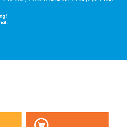
eg!
nál.