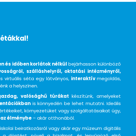
sétákkal!
n és időben korlátok nélkül
bejárhasson különböző
yosságról, szálláshelyről, oktatási intézményről,
os virtuális séta egy látványos,
interaktív
megoldás,
énk a helyszínen.
tgazdag, valósághű túrákat
készítünk, amelyeket
zentációkban
is könnyedén be lehet mutatni. Ideális
tékeiket, környezetüket vagy szolgáltatásaikat úgy,
 az élménybe
– akár otthonából.
 iskolai beiratkozásról vagy akár egy múzeum digitális
i a döntést, növeli a bizalmat, és lenyűgöző első