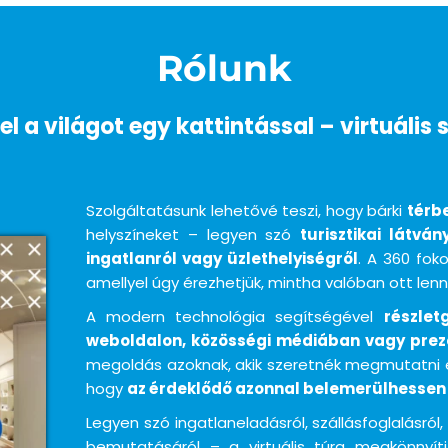
Rólunk
el a világot egy kattintással – virtuális 
Szolgáltatásunk lehetővé teszi, hogy bárki
térbe
helyszíneket – legyen szó
turisztikai látván
ingatlanról vagy üzlethelyiségről
. A 360 fok
amellyel úgy érezhetjük, mintha valóban ott lenn
A modern technológia segítségével
részle
weboldalon, közösségi médiában vagy pre
megoldás azoknak, akik szeretnék megmutatni ér
hogy
az érdeklődő azonnal belemerülhessen
Legyen szó ingatlaneladásról, szállásfoglalásról,
bemutatásáról – a virtuális túra megkönnyít