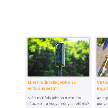
Miért működik jobban a
Virtu
virtuális séta?
inga
Miért működik jobban a virtuális
Az ing
séta, mint a hagyományos fotózás?
benyo