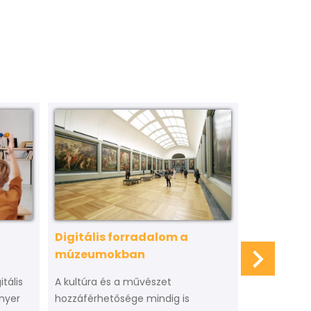
Digitális forradalom a
Hogyan ké
múzeumokban
virtuális 
itális
A kultúra és a művészet
Egy virtuáli
nyer
hozzáférhetősége mindig is
előkészülete