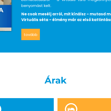
benyomást kelt.
Ne csak mesélj arról, mit kínálsz – mutasd m
Virtuális séta – élmény már az első kattintás
tovább
Árak