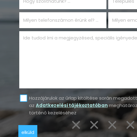
Hogy szólíthatunk?
Település
Milyen telefonszámon érünk el?
Ide tudod írni a megjegyzésed, speciális igényed
Hozzájárulok az űrlap kitöltése során megado
az
Adatkezelési tájékoztatóban
meghatározo
történő kezeléséhez
elküld