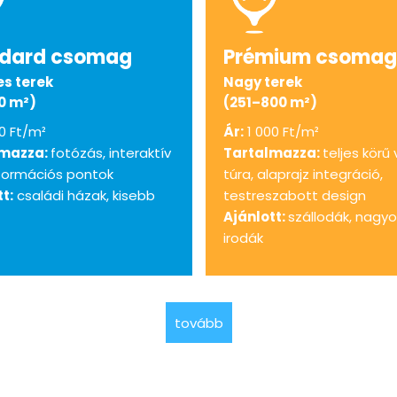
dard csomag
Prémium csomag
s terek
Nagy terek
0 m²)
(251–800 m²)
0 Ft/m²
Ár:
1 000 Ft/m²
lmazza:
fotózás, interaktív
Tartalmazza:
teljes körű 
nformációs pontok
túra, alaprajz integráció,
t:
családi házak, kisebb
testreszabott design
Ajánlott:
szállodák, nagy
irodák
tovább