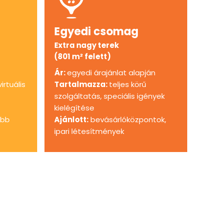
Egyedi csomag
Extra nagy terek
(801 m² felett)
Ár:
egyedi árajánlat alapján
virtuális
Tartalmazza:
teljes körű
szolgáltatás, speciális igények
kielégítése
obb
Ajánlott:
bevásárlóközpontok,
ipari létesítmények