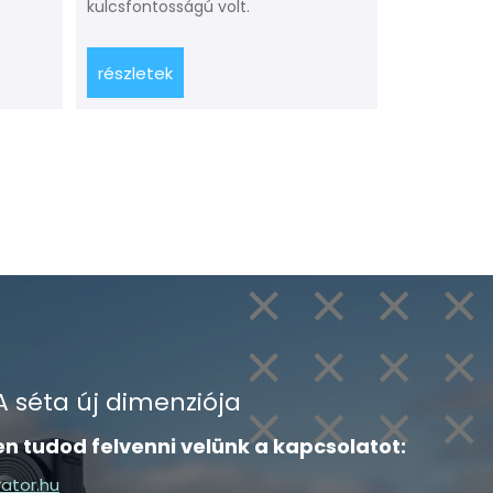
kulcsfontosságú volt.
részletek
részletek
 A séta új dimenziója
en tudod felvenni velünk a kapcsolatot:
ator.hu