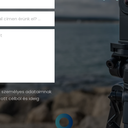
Milyen email címen érünk el?
et
tt személyes adataimnak
tt célból és ideig