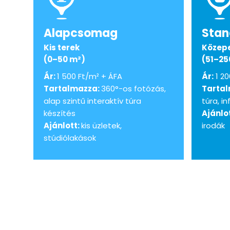
Alapcsomag
Stan
Kis terek
Közepe
(0–50 m²)
(51–25
Ár:
1 500 Ft/m² + ÁFA
Ár:
1 20
Tartalmazza:
360°-os fotózás,
Tarta
alap szintű interaktív túra
túra, i
készítés
Ajánlot
Ajánlott:
kis üzletek,
irodák
stúdiólakások