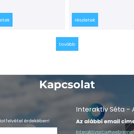
letek
részletek
tovább
Kapcsolat
Interaktív Séta -
latfelvétel érdekében!
Az alábbi email cím
interaktivseta@webgener