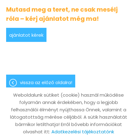
Mutasd meg a teret, ne csak mesélj
róla – kérj ajánlatot még ma!
ajánlatot kérek
vissza az előző oldalra!
Weboldalunk sütiket (cookie) használ működése
folyamán annak érdekében, hogy a legjobb
felhasználói élményt nyújthassa Önnek, valamint a
Oldal információk
Adatkezelési tájékoztató
látogatottság mérése céljából. A sütik használatát
bármikor letilthatja! Erről bővebb információkat
Impresszum
Sütik kezelése
olvashat itt:
Adatkezelési tájékoztatónk