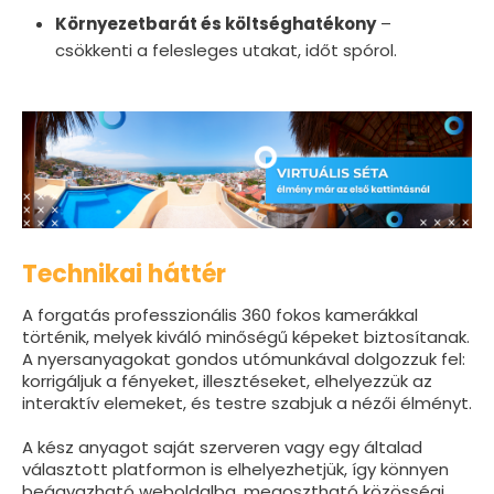
Környezetbarát és költséghatékony
–
csökkenti a felesleges utakat, időt spórol.
Technikai háttér
A forgatás professzionális 360 fokos kamerákkal
történik, melyek kiváló minőségű képeket biztosítanak.
A nyersanyagokat gondos utómunkával dolgozzuk fel:
korrigáljuk a fényeket, illesztéseket, elhelyezzük az
interaktív elemeket, és testre szabjuk a nézői élményt.
A kész anyagot saját szerveren vagy egy általad
választott platformon is elhelyezhetjük, így könnyen
beágyazható weboldalba, megosztható közösségi