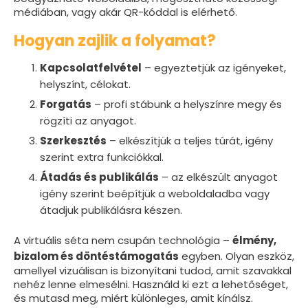
médiában, vagy akár QR-kóddal is elérhető.
Hogyan zajlik a folyamat?
Kapcsolatfelvétel
– egyeztetjük az igényeket,
helyszínt, célokat.
Forgatás
– profi stábunk a helyszínre megy és
rögzíti az anyagot.
Szerkesztés
– elkészítjük a teljes túrát, igény
szerint extra funkciókkal.
Átadás és publikálás
– az elkészült anyagot
igény szerint beépítjük a weboldaladba vagy
átadjuk publikálásra készen.
A virtuális séta nem csupán technológia –
élmény,
bizalom és döntéstámogatás
egyben. Olyan eszköz,
amellyel vizuálisan is bizonyítani tudod, amit szavakkal
nehéz lenne elmesélni. Használd ki ezt a lehetőséget,
és mutasd meg, miért különleges, amit kínálsz.