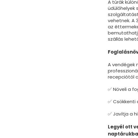
A túrák külö
üdülőhelyek 
szolgáltatás
vehetnek. A 
az éttermeke
bemutathatja
szállás lehet
Foglalásnöv
A vendégek m
professzioná
recepciótól a
✅ Növeli a fo
✅ Csökkenti
✅ Javítja a 
Legyél ott 
naptárukban