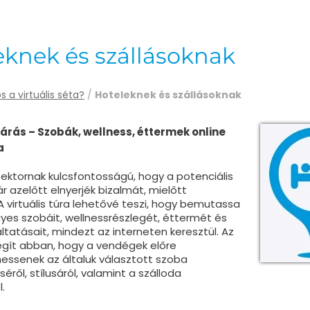
eknek és szállásoknak
s a virtuális séta?
/
Hoteleknek és szállásoknak
járás – Szobák, wellness, éttermek online
a
zektornak kulcsfontosságú, hogy a potenciális
 azelőtt elnyerjék bizalmát, mielőtt
A virtuális túra lehetővé teszi, hogy bemutassa
gyes szobáit, wellnessrészlegét, éttermét és
tatásait, mindezt az interneten keresztül. Az
segít abban, hogy a vendégek előre
ssenek az általuk választott szoba
éről, stílusáról, valamint a szálloda
.