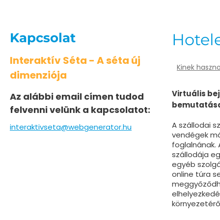
Kapcsolat
Hotel
Interaktív Séta - A séta új
Kinek haszno
dimenziója
Virtuális be
Az alábbi email címen tudod
bemutatás
felvenni velünk a kapcsolatot:
A szállodai s
interaktivseta@webgenerator.hu
vendégek már
foglalnának. 
szállodája e
egyéb szolgál
online túra 
meggyőződhe
elhelyezkedés
környezetéről