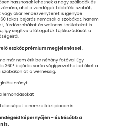
nösen hasznosak lehetnek a nagy szállodák és
számára, ahol a vendégek többféle szobát,
t vagy akár rendezvényteret is igénybe
360 fokos bejárás nemcsak a szobákat, hanem
t, fürdőszobákat és wellness területeket is
, így segítve a látogatók tájékozódását a
őségeiről.
elő eszköz prémium megjelenéssel.
a már nem érik be néhány fotóval. Egy
lis 360° bejárás során végigvezetheted őket a
 szobákon át a wellnessig.
glalási arányt
 a lemondásokat
hitelességet a nemzetközi piacon is
vendégeid képernyőjén – és később a
 is.